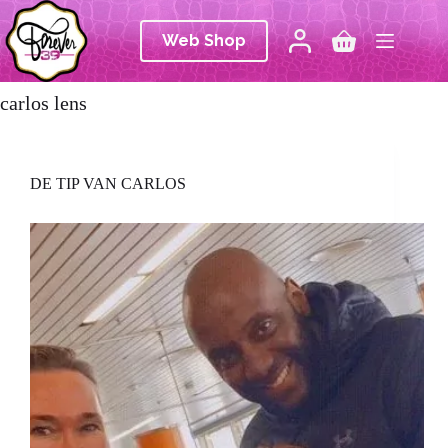
Ga
naar
Web Shop
de
Winkelwagen
inhoud
carlos lens
DE TIP VAN CARLOS