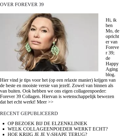
OVER FOREVER 39
Hi, ik
ben
Mo, de
opricht
er van
Foreve
r 39;
de
Happy
Aging
blog.
Hier vind je tips voor het (op een relaxte manier) krijgen van
de beste en mooiste versie van jezelf. Zowel van binnen als
van buiten. Ook hebben we ons eigen collageenpoeder:
Forever 39 Collagen. Hiervan is wetenschappelijk bewezen
dat het echt werkt! Meer >>
RECENT GEPUBLICEERD
OP BEZOEK BIJ DE ELZENKLINIEK
WELK COLLAGEENPOEDER WERKT ECHT?
HOE KRIJG JE JE V-SHAPE TERUG?