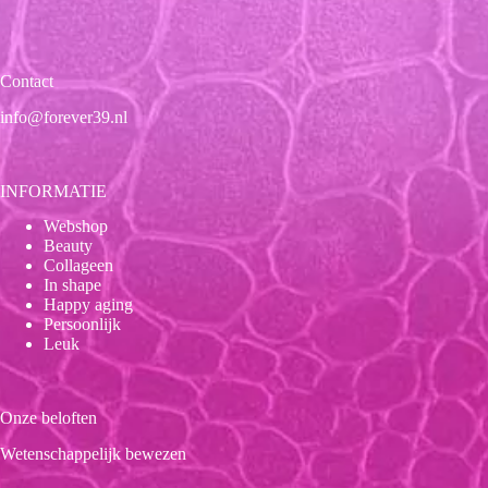
Contact
info@forever39.nl
INFORMATIE
Webshop
Beauty
Collageen
In shape
Happy aging
Persoonlijk
Leuk
Onze beloften
Wetenschappelijk bewezen