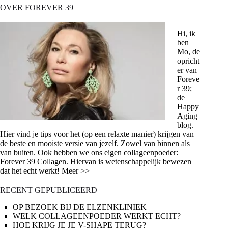
OVER FOREVER 39
Hi, ik
ben
Mo, de
opricht
er van
Foreve
r 39;
de
Happy
Aging
blog.
Hier vind je tips voor het (op een relaxte manier) krijgen van
de beste en mooiste versie van jezelf. Zowel van binnen als
van buiten. Ook hebben we ons eigen collageenpoeder:
Forever 39 Collagen. Hiervan is wetenschappelijk bewezen
dat het echt werkt! Meer >>
RECENT GEPUBLICEERD
OP BEZOEK BIJ DE ELZENKLINIEK
WELK COLLAGEENPOEDER WERKT ECHT?
HOE KRIJG JE JE V-SHAPE TERUG?