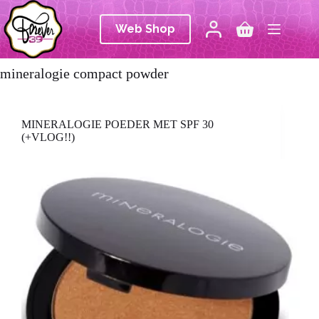
Ga
naar
Web Shop
de
Winkelwagen
inhoud
mineralogie compact powder
MINERALOGIE POEDER MET SPF 30
(+VLOG!!)