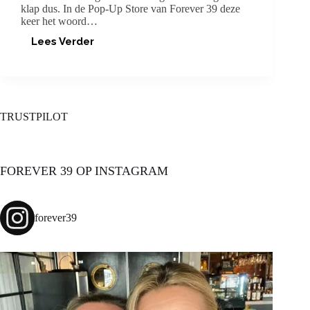
klap dus. In de Pop-Up Store van Forever 39 deze
keer het woord…
Lees Verder
MOOI
&
BESCHERMD
TEGEN
UV-
STRALING
TRUSTPILOT
FOREVER 39 OP INSTAGRAM
forever39