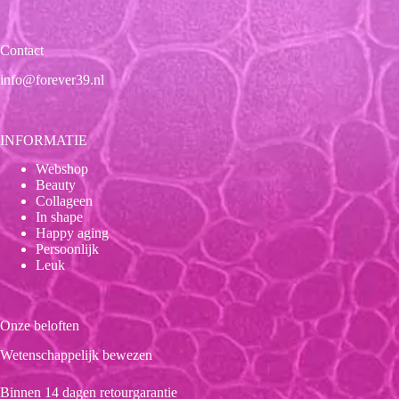
Contact
info@forever39.nl
INFORMATIE
Webshop
Beauty
Collageen
In shape
Happy aging
Persoonlijk
Leuk
Onze beloften
Wetenschappelijk bewezen
Binnen 14 dagen retourgarantie