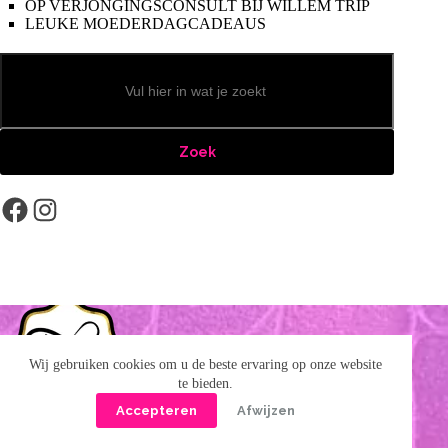
OP VERJONGINGSCONSULT BIJ WILLEM TRIP
LEUKE MOEDERDAGCADEAUS
Zoeken
Zoek
Facebook
Instagram
Wij gebruiken cookies om u de beste ervaring op onze website
te bieden.
Accepteren
Afwijzen