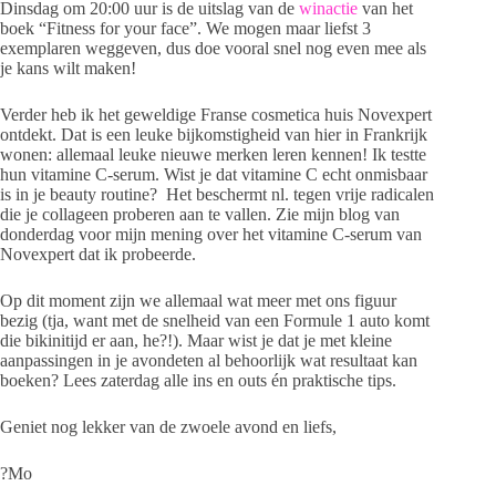
Dinsdag om 20:00 uur is de uitslag van de
winactie
van het
boek “Fitness for your face”. We mogen maar liefst 3
exemplaren weggeven, dus doe vooral snel nog even mee als
je kans wilt maken!
Verder heb ik het geweldige Franse cosmetica huis Novexpert
ontdekt. Dat is een leuke bijkomstigheid van hier in Frankrijk
wonen: allemaal leuke nieuwe merken leren kennen! Ik testte
hun vitamine C-serum. Wist je dat vitamine C echt onmisbaar
is in je beauty routine? Het beschermt nl. tegen vrije radicalen
die je collageen proberen aan te vallen. Zie mijn blog van
donderdag voor mijn mening over het vitamine C-serum van
Novexpert dat ik probeerde.
Op dit moment zijn we allemaal wat meer met ons figuur
bezig (tja, want met de snelheid van een Formule 1 auto komt
die bikinitijd er aan, he?!). Maar wist je dat je met kleine
aanpassingen in je avondeten al behoorlijk wat resultaat kan
boeken? Lees zaterdag alle ins en outs én praktische tips.
Geniet nog lekker van de zwoele avond en liefs,
?Mo