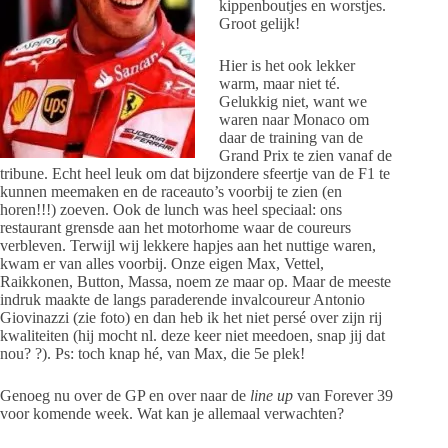
kippenboutjes en worstjes.
Groot gelijk!
Hier is het ook lekker
warm, maar niet té.
Gelukkig niet, want we
waren naar Monaco om
daar de training van de
Grand Prix te zien vanaf de
tribune. Echt heel leuk om dat bijzondere sfeertje van de F1 te
kunnen meemaken en de raceauto’s voorbij te zien (en
horen!!!) zoeven. Ook de lunch was heel speciaal: ons
restaurant grensde aan het motorhome waar de coureurs
verbleven. Terwijl wij lekkere hapjes aan het nuttige waren,
kwam er van alles voorbij. Onze eigen Max, Vettel,
Raikkonen, Button, Massa, noem ze maar op. Maar de meeste
indruk maakte de langs paraderende invalcoureur Antonio
Giovinazzi (zie foto) en dan heb ik het niet persé over zijn rij
kwaliteiten (hij mocht nl. deze keer niet meedoen, snap jij dat
nou? ?). Ps: toch knap hé, van Max, die 5e plek!
Genoeg nu over de GP en over naar de
line up
van Forever 39
voor komende week. Wat kan je allemaal verwachten?