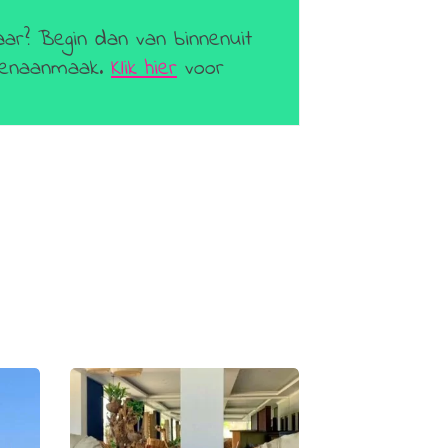
aar? Begin dan van binnenuit
geenaanmaak.
Klik hier
voor