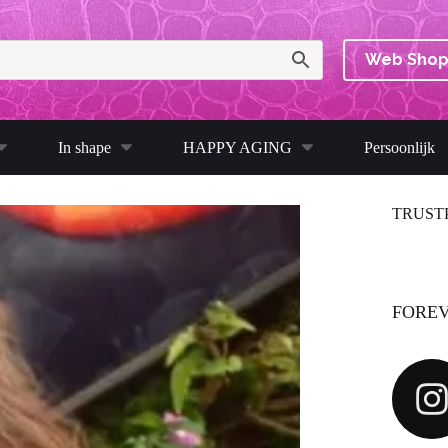
Web Sho
In shape
HAPPY AGING
Persoonlijk
TRUST
FOREV