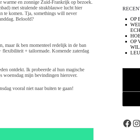
eer warme en zonnige Zuid-Frankrijk op bezoek.
mbad) met stralende strakblauwe lucht hier
RECEN
n te komen. Tja, somethings will never
randdag. Beloofd?
OP 
WE
ECH
HOE
OP 
en, maar ik ben momenteel redelijk in de ban
WIL
flexibiliteit + tailormade. Komende zaterdag
LE
eleden ontdekt. Ik probeerde al hun magische
Zoeken
es woensdag mijn bevindingen hierover.
sdag vooral niet naar buiten te gaan!
Face
In