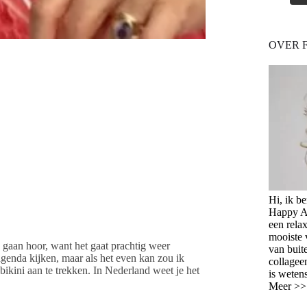
OVER 
Hi, ik b
Happy Ag
een relax
mooiste 
gaan hoor, want het gaat prachtig weer
van buit
e agenda kijken, maar als het even kan zou ik
collagee
ikini aan te trekken. In Nederland weet je het
is weten
Meer >