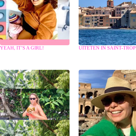
YEAH, IT’S A GIRL!
UITETEN IN SAINT-TRO