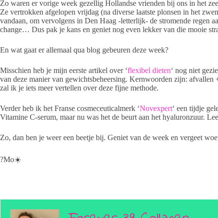
Zo waren er vorige week gezellig Hollandse vrienden bij ons in het z
Ze vertrokken afgelopen vrijdag (na diverse laatste plonsen in het zwe
vandaan, om vervolgens in Den Haag -letterlijk- de stromende regen aa
change… Dus pak je kans en geniet nog even lekker van die mooie st
En wat gaat er allemaal qua blog gebeuren deze week?
Misschien heb je mijn eerste artikel over ‘
flexibel dieten
‘ nog niet gezi
van deze manier van gewichtsbeheersing. Kernwoorden zijn: afvallen + 
zal ik je iets meer vertellen over deze fijne methode.
Verder heb ik het Franse cosmeceuticalmerk ‘
Novexpert
‘ een tijdje g
Vitamine C-serum, maar nu was het de beurt aan het hyaluronzuur. Le
Zo, dan ben je weer een beetje bij. Geniet van de week en vergeet woen
?Mo☀️