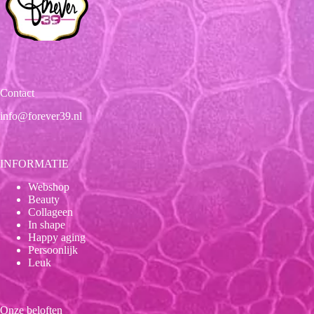
Contact
info@forever39.nl
INFORMATIE
Webshop
Beauty
Collageen
In shape
Happy aging
Persoonlijk
Leuk
Onze beloften