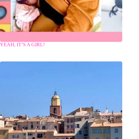
YEAH, IT’S A GIRL!