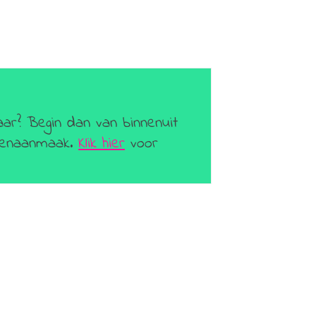
aar? Begin dan van binnenuit
geenaanmaak.
Klik hier
voor