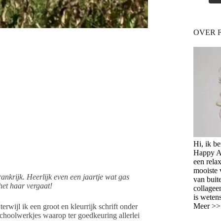
OVER 
Hi, ik b
Happy Ag
een relax
mooiste 
nkrijk. Heerlijk even een jaartje wat gas
van buit
het haar vergaat!
collagee
is weten
Meer >
erwijl ik een groot en kleurrijk schrift onder
schoolwerkjes waarop ter goedkeuring allerlei