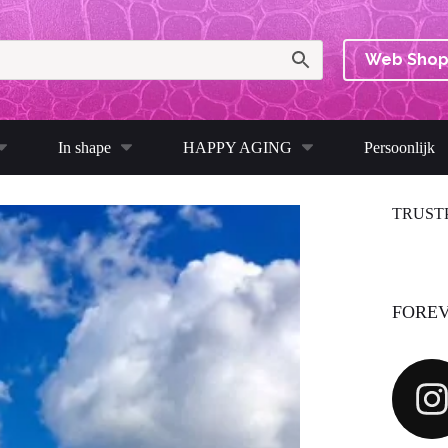
Web Sho
In shape
HAPPY AGING
Persoonlijk
TRUST
FOREV