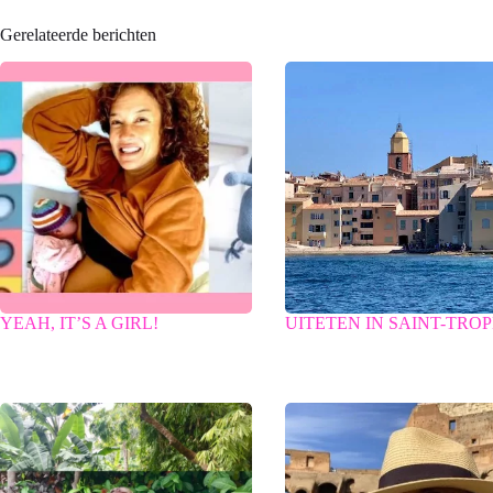
Gerelateerde berichten
YEAH, IT’S A GIRL!
UITETEN IN SAINT-TRO