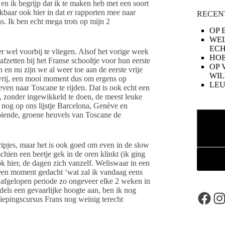
en ik begrijp dat ik te maken heb met een soort
jkbaar ook hier in dat er rapporten mee naar
RECEN
s. Ik ben echt mega trots op mijn 2
OP 
WE
ECH
ier wel voorbij te vliegen. Alsof het vorige week
HOE
zetten bij het Franse schooltje voor hun eerste
OP 
en nu zijn we al weer toe aan de eerste vrije
WIL
 vrij, een mooi moment dus om ergens op
LE
en naar Toscane te rijden. Dat is ook echt een
, zonder ingewikkeld te doen, de meest leuke
nog op ons lijstje Barcelona, Genève en
Zoeken
oiende, groene heuvels van Toscane de
tripjes, maar het is ook goed om even in de slow
schien een beetje gek in de oren klinkt (ik ging
ok hier, de dagen zich vanzelf. Weliswaar in een
geen moment gedacht ‘wat zal ik vandaag eens
ik afgelopen periode zo ongeveer elke 2 weken in
els een gevaarlijke hoogte aan, ben ik nog
Face
In
diepingscursus Frans nog weinig terecht