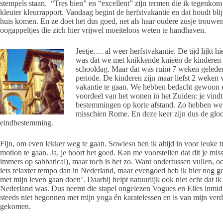
stempels staan. “Tres bien” en “excellent” zijn termen die ik tegenkom 
kleuter kleurrapport. Vandaag begint de herfstvakantie en dat houdt bli
huis komen. En ze doet het dus goed, net als haar oudere zusje trouwen
oogappeltjes die zich hier vrijwel moeiteloos weten te handhaven.
Jeetje…. al weer herfstvakantie. De tijd lijkt h
was dat we met knikkende knieën de kinderen af
schooldag. Maar dat was ruim 7 weken geleden 
periode. De kinderen zijn maar liefst 2 weken
vakantie te gaan. We hebben bedacht gewoon ev
voordeel van het wonen in het Zuiden: je vindt
bestemmingen op korte afstand. Zo hebben we 
misschien Rome. En deze keer zijn dus de glo
eindbestemming.
Fijn, om even lekker weg te gaan. Sowieso ben ik altijd in voor leuke 
motion te gaan. Ja, je hoort het goed. Kan me voorstellen dat dit je mis
immers op sabbatical), maar toch is het zo. Want ondertussen vullen, o
iets relaxter tempo dan in Nederland, maar evengoed heb ik hier nog 
met mijn leven gaan doen’. Daarbij helpt natuurlijk ook niet echt dat 
Nederland was. Dus neemt die stapel ongelezen Vogues en Elles inmidd
steeds niet begonnen met mijn yoga én karatelessen en is van mijn ver
gekomen.