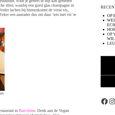
estaurant, waar je geheel in stijl kan genieten
sche sfeer, waarbij een goed glas champagne in
RECEN
Verder lachen bij binnenkomst de verse vis,
. Zeker een aanrader dus om daar ‘iets met vis’ te
OP 
WE
ECH
HOE
OP 
WIL
LE
Zoeken
lax
Face
In
restaurant in
Barcelona
. Denk aan de Vegan