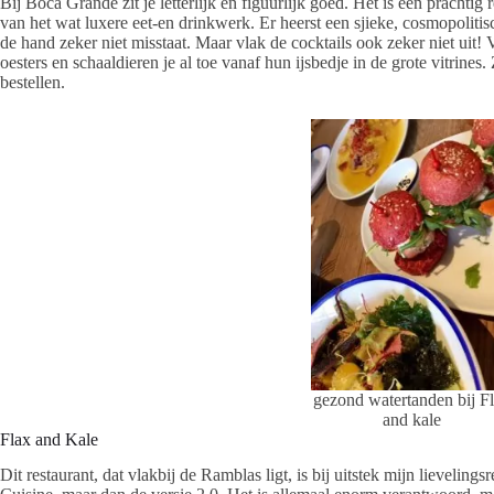
Bij Boca Grande zit je letterlijk en figuurlijk goed. Het is een prachtig r
van het wat luxere eet-en drinkwerk. Er heerst een sjieke, cosmopoliti
de hand zeker niet misstaat. Maar vlak de cocktails ook zeker niet uit! 
oesters en schaaldieren je al toe vanaf hun ijsbedje in de grote vitrines
bestellen.
gezond watertanden bij F
and kale
Flax and Kale
Dit restaurant, dat vlakbij de Ramblas ligt, is bij uitstek mijn lievelings