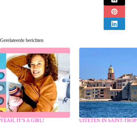
Gerelateerde berichten
YEAH, IT’S A GIRL!
UITETEN IN SAINT-TRO