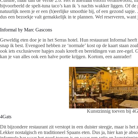
Cuisine, maar dan de versie 2.0. Het is allemaal enorm verantwoord, m
bijvoorbeeld de spelt-tuna taco’s kan ik ’s nachts wakker liggen. Of
natuurlijk neem je er een (h)eerlijke smoothie bij, of een gezond sapje. J
dus een bezoekje valt gemakkelijk in te plannen. Wel reserveren, want j
Informal by Marc Gascons
Geweldig eten doe je in het Serras hotel. Hun restaurant Informal heeft
snap ik best. Evengoed hebben ze ‘normale’ kost op de kaart staan zoals 
ook iets exclusievere hapjes zoals kreeft en bereidingen van zee-egel. 
kan je van alles ook een halve portie krijgen. Kortom, een aanrader!
Kunstzinnig toeven bij 4G
4Gats
Dit bijzondere restaurant zit verstopt in een duister steegje, maar is h
Lekker nostalgisch en traditioneel Spaans eten. Dus ja, hier kan je abs
informele bar waar het goed toeven is en waar een vrije en kunstzinnig