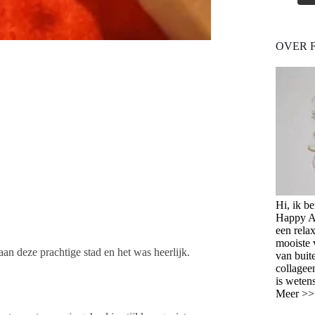
OVER 
Hi, ik b
Happy Ag
een relax
mooiste 
aan deze prachtige stad en het was heerlijk.
van buit
collagee
is weten
Meer >