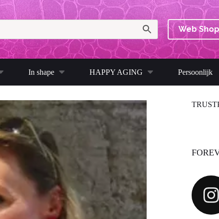
Web Sho
In shape
HAPPY AGING
Persoonlijk
TRUST
FOREV