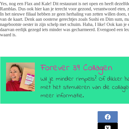
Yes, nog een Flax and Kale! Dit restaurant is net open en heeft dezelfde 
Ramblas. Dus ook hier kan je terecht voor gezond, verantwoord eten, zo
In het nieuwe filiaal hebben ze geen herhaling van zetten willen doen,
van de kaart. Denk aan oosterse gerechtjes zoals Sushi en Dim sum, ma
nagebootste oester in zijn schelp met schuim. Haha, I like! Ook kan je 
daarvan eerlijk gezegd iets minder was gecharmeerd. Evengoed een leuk
waard is.
Forever 39 Collagen
Wil je minder rimpels? Of dikker h
met het stimuleren van de colla
meer informatie.