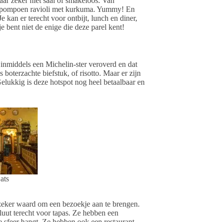
aar zeker niet saai of smakeloos. Van
 de pompoen ravioli met kurkuma. Yummy! En
e kan er terecht voor ontbijt, lunch en diner,
e bent niet de enige die deze parel kent!
 inmiddels een Michelin-ster veroverd en dat
boterzachte biefstuk, of risotto. Maar er zijn
Gelukkig is deze hotspot nog heel betaalbaar en
ats
et zeker waard om een bezoekje aan te brengen.
oluut terecht voor tapas. Ze hebben een
e sfeer hangt. Ze hebben ook een restaurant