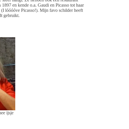
nds 1897 en kende o.a. Gaudi en Picasso tot haar
(I lóóóóve Picasso!). Mijn favo schilder heeft
t gebruikt.
e ijsje