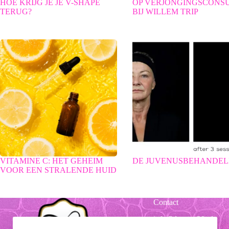
HOE KRIJG JE JE V-SHAPE
OP VERJONGINGSCONS
TERUG?
BIJ WILLEM TRIP
VITAMINE C: HET GEHEIM
DE JUVENUSBEHANDEL
VOOR EEN STRALENDE HUID
Contact
info@forever39.nl