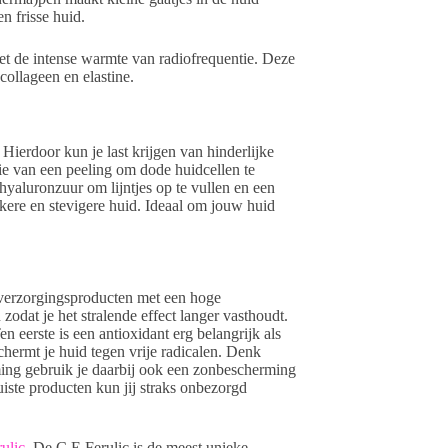
n frisse huid.
t de intense warmte van radiofrequentie. Deze
ollageen en elastine.
 Hierdoor kun je last krijgen van hinderlijke
tie van een peeling om dode huidcellen te
yaluronzuur om lijntjes op te vullen en een
kere en stevigere huid. Ideaal om jouw huid
dverzorgingsproducten met een hoge
zodat je het stralende effect langer vasthoudt.
 eerste is een antioxidant erg belangrijk als
chermt je huid tegen vrije radicalen. Denk
rming gebruik je daarbij ook een zonbescherming
uiste producten kun jij straks onbezorgd
ulic
. De C E Ferulic is de meest unieke