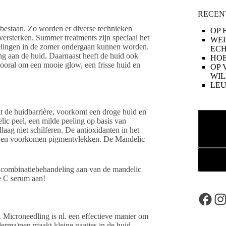
RECEN
bestaan. Zo worden er diverse technieken
OP 
 versterken. Summer treatments zijn speciaal het
WE
ndelingen in de zomer ondergaan kunnen worden.
ECH
ng aan de huid. Daarnaast heeft de huid ook
HOE
vooral om een mooie glow, een frisse huid en
OP 
WIL
LE
lt de huidbarrière, voorkomt een droge huid en
Zoeken
lic peel, een milde peeling op basis van
laag niet schilferen. De antioxidanten in het
ak en voorkomen pigmentvlekken. De Mandelic
en combinatiebehandeling aan van de mandelic
e C serum aan!
Face
In
Microneedling is nl. een effectieve manier om
derma)pen maakt kleine gaatjes in de huid