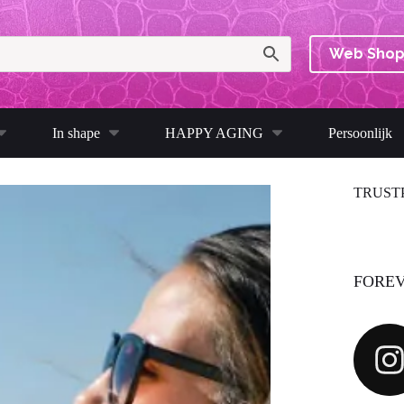
Web Sho
In shape
HAPPY AGING
Persoonlijk
TRUST
FOREV