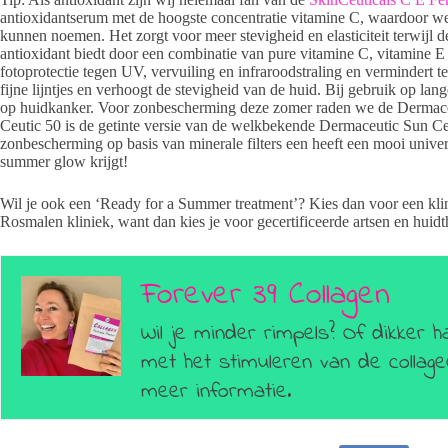
antioxidantserum met de hoogste concentratie vitamine C, waardoor we 
kunnen noemen. Het zorgt voor meer stevigheid en elasticiteit terwijl
antioxidant biedt door een combinatie van pure vitamine C, vitamine E 
fotoprotectie tegen UV, vervuiling en infraroodstraling en vermindert te
fijne lijntjes en verhoogt de stevigheid van de huid. Bij gebruik op la
op huidkanker. Voor zonbescherming deze zomer raden we de Dermace
Ceutic 50 is de getinte versie van de welkbekende Dermaceutic Sun Ce
zonbescherming op basis van minerale filters een heeft een mooi univer
summer glow krijgt!
Wil je ook een ‘Ready for a Summer treatment’? Kies dan voor een k
Rosmalen kliniek, want dan kies je voor gecertificeerde artsen en huid
Forever 39 Collagen
Wil je minder rimpels? Of dikker h
met het stimuleren van de colla
meer informatie.