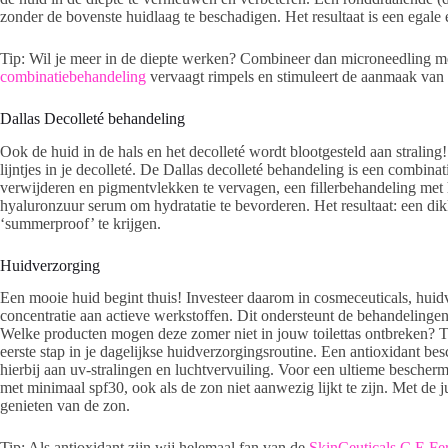
zonder de bovenste huidlaag te beschadigen. Het resultaat is een egale e
Tip: Wil je meer in de diepte werken? Combineer dan microneedling me
combinatiebehandeling
vervaagt rimpels en stimuleert de aanmaak van c
Dallas Decolleté behandeling
Ook de huid in de hals en het decolleté wordt blootgesteld aan straling!
lijntjes in je decolleté. De Dallas decolleté behandeling is een combina
verwijderen en pigmentvlekken te vervagen, een fillerbehandeling met h
hyaluronzuur serum om hydratatie te bevorderen. Het resultaat: een dik
‘summerproof’ te krijgen.
Huidverzorging
Een mooie huid begint thuis! Investeer daarom in cosmeceuticals, hui
concentratie aan actieve werkstoffen. Dit ondersteunt de behandelingen 
Welke producten mogen deze zomer niet in jouw toilettas ontbreken? Ten
eerste stap in je dagelijkse huidverzorgingsroutine. Een antioxidant bes
hierbij aan uv-stralingen en luchtvervuiling. Voor een ultieme besche
met minimaal spf30, ook als de zon niet aanwezig lijkt te zijn. Met de j
genieten van de zon.
Tip: Als antioxidant zijn wij helemaal fan van de
SkinCeuticals C E Fer