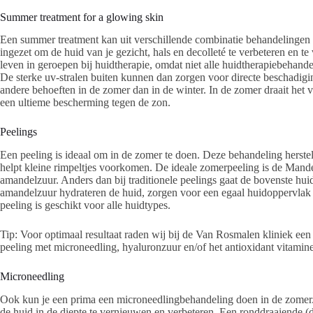
Summer treatment for a glowing skin
Een summer treatment kan uit verschillende combinatie behandelingen 
ingezet om de huid van je gezicht, hals en decolleté te verbeteren en te
leven in geroepen bij huidtherapie, omdat niet alle huidtherapiebeha
De sterke uv-stralen buiten kunnen dan zorgen voor directe beschadigi
andere behoeften in de zomer dan in de winter. In de zomer draait het 
een ultieme bescherming tegen de zon.
Peelings
Een peeling is ideaal om in de zomer te doen. Deze behandeling herste
helpt kleine rimpeltjes voorkomen. De ideale zomerpeeling is de Mande
amandelzuur. Anders dan bij traditionele peelings gaat de bovenste huid
amandelzuur hydrateren de huid, zorgen voor een egaal huidoppervl
peeling is geschikt voor alle huidtypes.
Tip: Voor optimaal resultaat raden wij bij de Van Rosmalen kliniek e
peeling met microneedling, hyaluronzuur en/of het antioxidant vitamin
Microneedling
Ook kun je een prima een microneedlingbehandeling doen in de zomer. 
de huid in de diepte te vernieuwen en verbeteren. Een ronddraaiende (