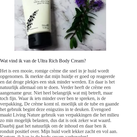
Wat vind ik van de Ultra Rich Body Cream?
Het is een mooie, romige crème die snel in je huid wordt
opgenomen. Ik merkte dat mijn huidje er goed op reageerde
en dat droge plekjes een stuk minder werden. En daar is het
natuurlijk allemaal om te doen. Verder heeft de crème een
aangename geur. Niet heel belangrijk wat mij betreft, maar
toch fijn. Waar ik iets minder over ben te spreken, is de
verpakking, De crème komt nl. moeilijk uit de tube en gaande
het gebruik begint deze enigszins in te deuken. Evengoed
maakt Living Nature gebruik van verpakkingen die het milieu
zo min mogelijk belasten, dus dat is ook zeker wat waard.
Daarbij gaat het natuurlijk om de inhoud en daar ben ik
ronduit positief over. Mijn huid voelt lekker zacht en vol aan.
Kortom, ik kan je de body cream aanbevelen!