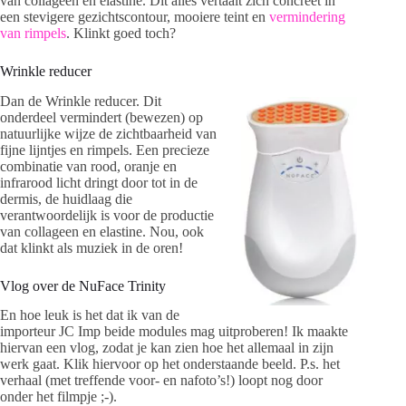
van collageen en elastine. Dit alles vertaalt zich concreet in
een stevigere gezichtscontour, mooiere teint en
vermindering
van rimpels
. Klinkt goed toch?
Wrinkle reducer
Dan de Wrinkle reducer. Dit
onderdeel vermindert (bewezen) op
natuurlijke wijze de zichtbaarheid van
fijne lijntjes en rimpels. Een precieze
combinatie van rood, oranje en
infrarood licht dringt door tot in de
dermis, de huidlaag die
verantwoordelijk is voor de productie
van collageen en elastine. Nou, ook
dat klinkt als muziek in de oren!
Vlog over de NuFace Trinity
En hoe leuk is het dat ik van de
importeur JC Imp beide modules mag uitproberen! Ik maakte
hiervan een vlog, zodat je kan zien hoe het allemaal in zijn
werk gaat. Klik hiervoor op het onderstaande beeld. P.s. het
verhaal (met treffende voor- en nafoto’s!) loopt nog door
onder het filmpje ;-).