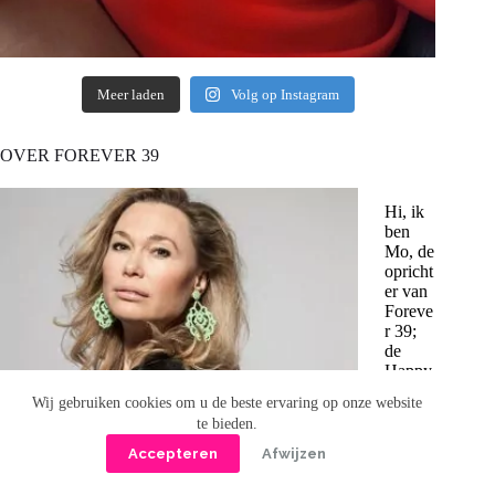
Meer laden
Volg op Instagram
OVER FOREVER 39
Hi, ik
ben
Mo, de
opricht
er van
Foreve
r 39;
de
Happy
Aging
Wij gebruiken cookies om u de beste ervaring op onze website
blog.
te bieden.
Hier vind je tips voor het (op een relaxte manier) krijgen van
de beste en mooiste versie van jezelf. Zowel van binnen als
Accepteren
Afwijzen
van buiten. Ook hebben we ons eigen collageenpoeder:
Forever 39 Collagen. Hiervan is wetenschappelijk bewezen