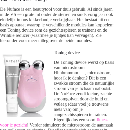
De Nuface is een beautytool voor thuisgebruik. Al sinds jaren
in de VS een grote hit onder de sterren en sinds vorig jaar ook
eindelijk in ons kikkerlandje verkrijgbaar. Het bestaat uit een
basis apparaat waarop je verschillende modules kan koppelen:
een Toning device (om de gezichtsspieren te trainen) en de
Wrinkle reducer (waarmee je lijntjes kan vervagen). Zie
hieronder voor meer uitleg over de beide modules.
Toning device
De Toning device werkt op basis
van microstroom.
Hhhhmmmm….., microstroom,
hoor ik je denken? Dit is een
zwakke stroom die de natuurlijke
stroom van je lichaam nabootst.
De NuFace zendt kleine, zachte
stroomgolven door de huid en
vetlaag (daar voel je trouwens
niets van) om je
aangezichtsspieren te trainen.
Eigenlijk dus een soort
fitness
voor je gezicht
! Verder stimuleert de microstroom de aanmaak