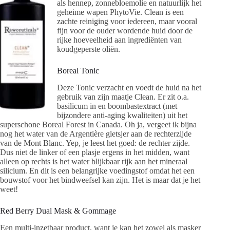
als hennep, zonnebloemolie en natuurlijk het
geheime wapen PhytoVie. Clean is een
zachte reiniging voor iedereen, maar vooral
fijn voor de ouder wordende huid door de
rijke hoeveelheid aan ingrediënten van
koudgeperste oliën.
Boreal Tonic
Deze Tonic verzacht en voedt de huid na het
gebruik van zijn maatje Clean. Er zit o.a.
basilicum in en boombastextract (met
bijzondere anti-aging kwaliteiten) uit het
superschone Boreal Forest in Canada. Oh ja, vergeet ik bijna
nog het water van de Argentière gletsjer aan de rechterzijde
van de Mont Blanc. Yep, je leest het goed: de rechter zijde.
Dus niet de linker of een plasje ergens in het midden, want
alleen op rechts is het water blijkbaar rijk aan het mineraal
silicium. En dit is een belangrijke voedingstof omdat het een
bouwstof voor het bindweefsel kan zijn. Het is maar dat je het
weet!
Red Berry Dual Mask & Gommage
Een multi-inzetbaar product, want je kan het zowel als masker