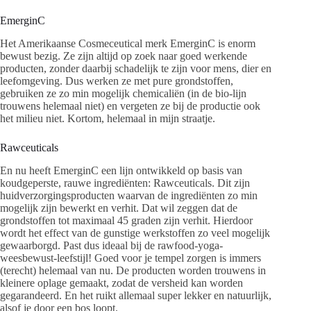
EmerginC
Het Amerikaanse Cosmeceutical merk EmerginC is enorm
bewust bezig. Ze zijn altijd op zoek naar goed werkende
producten, zonder daarbij schadelijk te zijn voor mens, dier en
leefomgeving. Dus werken ze met pure grondstoffen,
gebruiken ze zo min mogelijk chemicaliën (in de bio-lijn
trouwens helemaal niet) en vergeten ze bij de productie ook
het milieu niet. Kortom, helemaal in mijn straatje.
Rawceuticals
En nu heeft EmerginC een lijn ontwikkeld op basis van
koudgeperste, rauwe ingrediënten: Rawceuticals. Dit zijn
huidverzorgingsproducten waarvan de ingrediënten zo min
mogelijk zijn bewerkt en verhit. Dat wil zeggen dat de
grondstoffen tot maximaal 45 graden zijn verhit. Hierdoor
wordt het effect van de gunstige werkstoffen zo veel mogelijk
gewaarborgd. Past dus ideaal bij de rawfood-yoga-
weesbewust-leefstijl! Goed voor je tempel zorgen is immers
(terecht) helemaal van nu. De producten worden trouwens in
kleinere oplage gemaakt, zodat de versheid kan worden
gegarandeerd. En het ruikt allemaal super lekker en natuurlijk,
alsof je door een bos loopt.