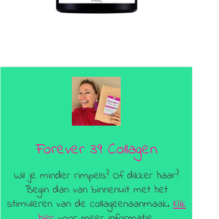
Forever 39 Collagen
Wil je minder rimpels? Of dikker haar?
Begin dan van binnenuit met het
stimuleren van de collageenaanmaak.
Klik
hier
voor meer informatie.