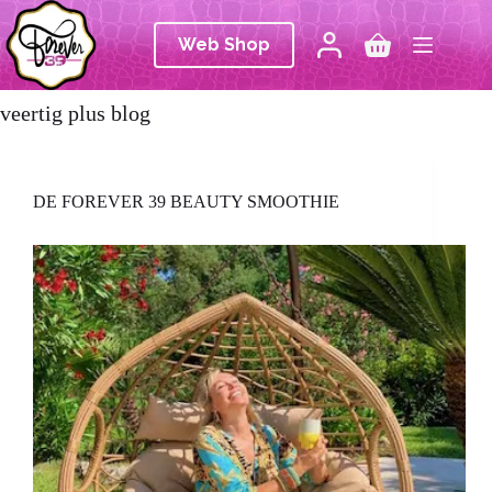
Ga
naar
Web Shop
de
Winkelwagen
inhoud
veertig plus blog
DE FOREVER 39 BEAUTY SMOOTHIE