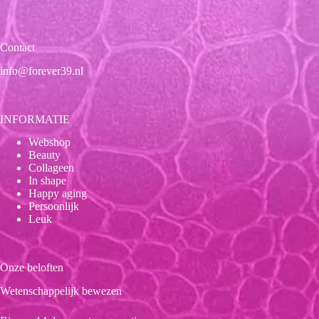
Contact
info@forever39.nl
INFORMATIE
Webshop
Beauty
Collageen
In shape
Happy aging
Persoonlijk
Leuk
Onze beloften
Wetenschappelijk bewezen