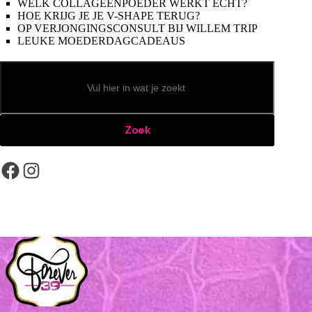
WELK COLLAGEENPOEDER WERKT ECHT?
HOE KRIJG JE JE V-SHAPE TERUG?
OP VERJONGINGSCONSULT BIJ WILLEM TRIP
LEUKE MOEDERDAGCADEAUS
Zoeken
Zoek
Facebook
Instagram