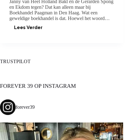
Janny van Heel Holland Bakt én de Gerarden Spong
en Ekdom tegen? Dat kan alleen maar bij
Boekhandel Paagman in Den Haag. Wat een
geweldige boekhandel is dat. Hoewel het woord…
Lees Verder
MISSED
CHANGE,
BARRY
HAY!
TRUSTPILOT
FOREVER 39 OP INSTAGRAM
forever39