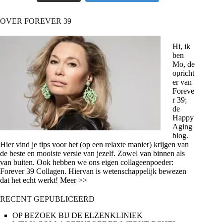
OVER FOREVER 39
Hi, ik
ben
Mo, de
opricht
er van
Foreve
r 39;
de
Happy
Aging
blog.
Hier vind je tips voor het (op een relaxte manier) krijgen van
de beste en mooiste versie van jezelf. Zowel van binnen als
van buiten. Ook hebben we ons eigen collageenpoeder:
Forever 39 Collagen. Hiervan is wetenschappelijk bewezen
dat het echt werkt! Meer >>
RECENT GEPUBLICEERD
OP BEZOEK BIJ DE ELZENKLINIEK