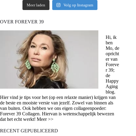
Meer laden
Volg op Instagram
OVER FOREVER 39
Hi, ik
ben
Mo, de
opricht
er van
Foreve
r 39;
de
Happy
Aging
blog.
Hier vind je tips voor het (op een relaxte manier) krijgen van
de beste en mooiste versie van jezelf. Zowel van binnen als
van buiten. Ook hebben we ons eigen collageenpoeder:
Forever 39 Collagen. Hiervan is wetenschappelijk bewezen
dat het echt werkt! Meer >>
RECENT GEPUBLICEERD