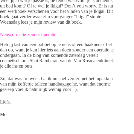
Weet jij al wat je passie is, de reden waarvoor je ’s ochtends
uit bed komt? Of te wel je Ikigai? Don’t you worry. Er is nu
een werkboek verschenen voor het vinden van je Ikigai. Dit
boek gaat verder waar zijn voorganger “Ikigai” stopte.
Woensdag lees je mijn review van dit boek.
Neuscorrectie zonder operatie
Heb jij last van een bobbel op je neus of een haakneus? Let
dan op, want je kan hier iets aan doen zonder een operatie te
ondergaan. In de blog van komende zaterdag vertelt
cosmetisch arts Shai Rambaran van de Van Rosmalenkliniek
je alle ins en outs.
Zo, dat was ‘m weer. Ga ik nu snel verder met het inpakken
van mijn koffertje (alleen handbagage hé, want dat enorme
gesleep voel ik natuurlijk weinig voor ;-).
Liefs,
Mo