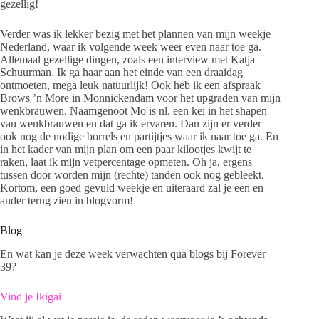
gezellig!
Verder was ik lekker bezig met het plannen van mijn weekje
Nederland, waar ik volgende week weer even naar toe ga.
Allemaal gezellige dingen, zoals een interview met Katja
Schuurman. Ik ga haar aan het einde van een draaidag
ontmoeten, mega leuk natuurlijk! Ook heb ik een afspraak
Brows ’n More in Monnickendam voor het upgraden van mijn
wenkbrauwen. Naamgenoot Mo is nl. een kei in het shapen
van wenkbrauwen en dat ga ik ervaren. Dan zijn er verder
ook nog de nodige borrels en partijtjes waar ik naar toe ga. En
in het kader van mijn plan om een paar kilootjes kwijt te
raken, laat ik mijn vetpercentage opmeten. Oh ja, ergens
tussen door worden mijn (rechte) tanden ook nog gebleekt.
Kortom, een goed gevuld weekje en uiteraard zal je een en
ander terug zien in blogvorm!
Blog
En wat kan je deze week verwachten qua blogs bij Forever
39?
Vind je Ikigai