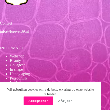
Contact
info@forever39.nl
INFORMATIE
Webshop
Beauty
Collageen
In shape
Happy aging
Persoonlijk
Leuk
Wij gebruiken cookies om u de beste ervaring op onze website
te bieden.
Onze beloften
Accepteren
Afwijzen
Wetenschappelijk bewezen