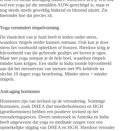
wel een yoga juf die inmiddels AOW-gerechtigd is, maar er
nog steeds steeds geweldig blakend en blozend uitziet. Zie
hieronder hoe dat precies zit.
Yoga vermindert rimpelvorming
De elasticiteit van je huid heeft te leiden onder stress,
waardoor rimpels eerder kunnen ontstaan. Ook kan je door
stress het voorhoofd optrekken of fronzen. Hierdoor krijg je
bijvoorbeeld van die gefreesde geultjes net boven je ogen.
Maar met yoga ontspan je de hele boel, waardoor rimpels
minder kans krijgen. Een studie in India toonde bijvoorbeeld
aan dat het stressniveau van mensen met 9% kelderde na
slechts 10 dagen yoga beoefening. Minder stress = minder
rimpels.
Anti-aging hormonen
Hormonen zijn van invloed op de veroudering. Sommige
hormonen, zoals DHEA (het moederhormoon) en HGH
(groeihormonen) hebben een positieve invloed op het
verouderingsproces. Divers onderzoek in Amerika en India
heeft uitgewezen dat yoga en meditatie zorgen voor een
opmerkelijke stijging van DHEA en HGH. Hierdoor verouder