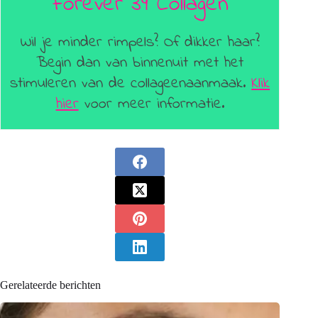
Forever 39 Collagen
Wil je minder rimpels? Of dikker haar?
Begin dan van binnenuit met het
stimuleren van de collageenaanmaak.
Klik
hier
voor meer informatie.
Gerelateerde berichten