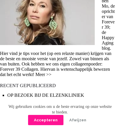
ben
Mo, de
opricht
er van
Foreve
r 39;
de
Happy
Aging
blog.
Hier vind je tips voor het (op een relaxte manier) krijgen van
de beste en mooiste versie van jezelf. Zowel van binnen als
van buiten. Ook hebben we ons eigen collageenpoeder:
Forever 39 Collagen. Hiervan is wetenschappelijk bewezen
dat het echt werkt! Meer >>
RECENT GEPUBLICEERD
OP BEZOEK BIJ DE ELZENKLINIEK
WELK COLLAGEENPOEDER WERKT ECHT?
HOE KRIJG JE JE V-SHAPE TERUG?
Wij gebruiken cookies om u de beste ervaring op onze website
OP VERJONGINGSCONSULT BIJ WILLEM TRIP
te bieden.
LEUKE MOEDERDAGCADEAUS
Accepteren
Afwijzen
Zoeken