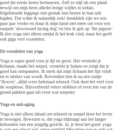
goed die eerste keren herinneren. Zelf zo stijf als een plank
terwijl om mijn heen allerlei lenige wijfies in kekke,
felgekleurde leggings met gemak hun benen in hun nek
legden. Dat wilde ik natuurlijk ook! Inmiddels zijn we een
paar jaar verder en draai ik mijn hand niet meer om voor een
soepele ‘downward facing dog’ en ben ik gek op ’the pigeon’.
Ik doe yoga niet alleen omdat ik het leuk vind, maar het geeft
ook giga veel voordelen.
De voordelen van yoga
Yoga is super goed voor je lijf en geest. Het versterkt je
lichaam, maakt het soepel, versterkt je balans en zorgt dat je
goed kan ontspannen. Ik merk dat mijn lichaam het fijn vindt
en er sterker van wordt. Bovendien ben ik na een uurtje
‘flowen’, altijd weer helemaal relaxed. Ook doet het veel voor
de souplesse. Bijvoorbeeld veters strikken of even iets van de
grond pakken gaat nét even wat soepeler.
Yoga en anti-aging
Yoga is niet alleen ideaal om relaxed en soepel door het leven
te bewegen. Bewezen is, dat yoga bijdraagt aan het langer
behouden van een jeugdig gezicht. Ja, je leest het goed: yoga
is ook een ideaal anti-aging middel! Misschien ken je zelf ook