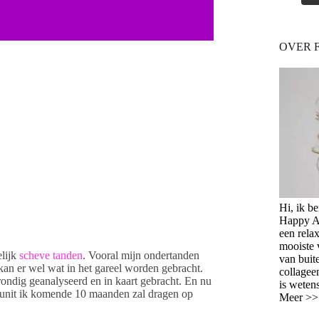
OVER 
Hi, ik b
Happy Ag
een relax
mooiste 
elijk
scheve tanden
. Vooral mijn ondertanden
van buit
an er wel wat in het gareel worden gebracht.
collagee
ondig geanalyseerd en in kaart gebracht. En nu
is weten
e unit ik komende 10 maanden zal dragen op
Meer >