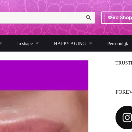
Web Sho
In shape
HAPPY AGING
Persoonlijk
TRUST
FOREV