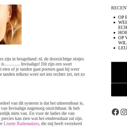
RECEN
OP 
WE
ECH
HOE
OP 
WIL
LE
s zijn in beugelland: nl. de doorzichtige slotjes
 is
……….. Invisalign! Dit zijn een soort
Zoeken
t eten of je tanden gaat poetsen gaat hij weer
tanden telkens weer net iets rechter zet, net zo
deel van dit systeem is dat het uitneembaar is,
 van Invisalign nagenoeg onzichtbaar. Ik heb
Face
In
enlijk niets van. En voor de ladies die van
recies kan zien wat het eindresultaat zal zijn.
fee
Lisette Rademakers
, die mij heeft verzekerd