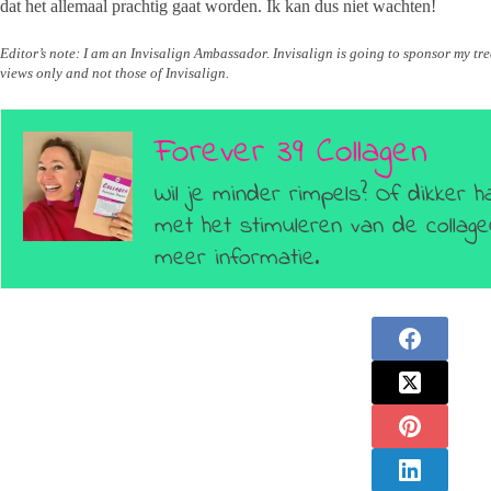
dat het allemaal prachtig gaat worden. Ik kan dus niet wachten!
Editor’s note: I am an Invisalign Ambassador. Invisalign is going to sponsor my tr
views only and not those of Invisalign.
Forever 39 Collagen
Wil je minder rimpels? Of dikker h
met het stimuleren van de colla
meer informatie.