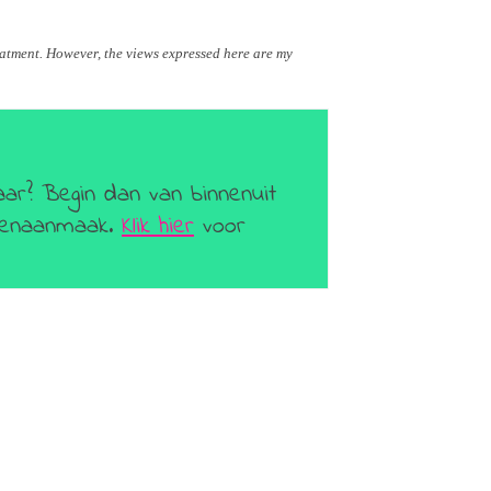
eatment. However, the views expressed here are my
aar? Begin dan van binnenuit
geenaanmaak.
Klik hier
voor