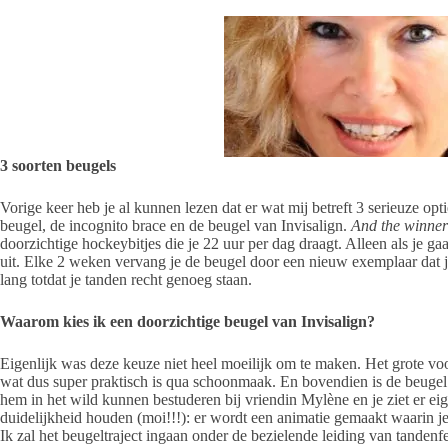
3 soorten beugels
Vorige keer heb je al kunnen lezen dat er wat mij betreft 3 serieuze optie
beugel, de incognito brace en de beugel van Invisalign.
And the winner
doorzichtige hockeybitjes die je 22 uur per dag draagt. Alleen als je gaa
uit. Elke 2 weken vervang je de beugel door een nieuw exemplaar dat je 
lang totdat je tanden recht genoeg staan.
Waarom kies ik een doorzichtige beugel van Invisalign?
Eigenlijk was deze keuze niet heel moeilijk om te maken. Het grote voor
wat dus super praktisch is qua schoonmaak. En bovendien is de beugel
hem in het wild kunnen bestuderen bij vriendin Mylène en je ziet er eig
duidelijkheid houden (moi!!!): er wordt een animatie gemaakt waarin je p
Ik zal het beugeltraject ingaan onder de bezielende leiding van tanden