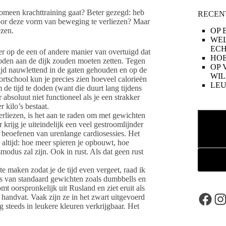
nomeen krachttraining gaat? Beter gezegd: heb
RECEN
door deze vorm van beweging te verliezen? Maar
ezen.
OP 
WE
ECH
r op de een of andere manier van overtuigd dat
HOE
zoden aan de dijk zouden moeten zetten. Tegen
OP 
tijd nauwlettend in de gaten gehouden en op de
WIL
ortschool kun je precies zien hoeveel calorieën
LE
 de tijd te doden (want die duurt lang tijdens
r absoluut niet functioneel als je een strakker
r kilo’s bestaat.
Zoeken
verliezen, is het aan te raden om met gewichten
 krijg je uiteindelijk een veel gestroomlijnder
 beoefenen van urenlange cardiosessies. Het
 altijd: hoe meer spieren je opbouwt, hoe
smodus zal zijn. Ook in rust. Als dat geen rust
e maken zodat je de tijd even vergeet, raad ik
aats van standaard gewichten zoals dumbbells en
omt oorspronkelijk uit Rusland en ziet eruit als
Face
In
handvat. Vaak zijn ze in het zwart uitgevoerd
 steeds in leukere kleuren verkrijgbaar. Het