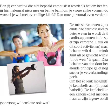
Ben jij een vrouw die niet bepaald enthousiast wordt als het om het fe
jij hier helemaal niets mee en ben je bang om je vrouwelijke vormen 
worstel je wel met overtollige kilo’s? Dan moet je vooral even verder l
De meeste vrouwen zijn e
eindeloze cardiosessies 
beter weten in wordt de 
cardio-apparaten in de sp
er zijn verbrand. Leuk om
dit soort activiteiten) maa
lichaam wilt dat uit minde
Juist als je gewicht wilt 
‘in de weer’ te gaan. Daar
lichaam van dan door het
aloude principe geldt nog
sneller je vetverbranding
geeft.
Om het zo leuk mogelijk t
je kettlebells aan (in pl
barbells). De kettlebell k
een kanonskogel met een 
maar ze zijn tegenwoordig
(sport)oog wil tenslotte ook wat!