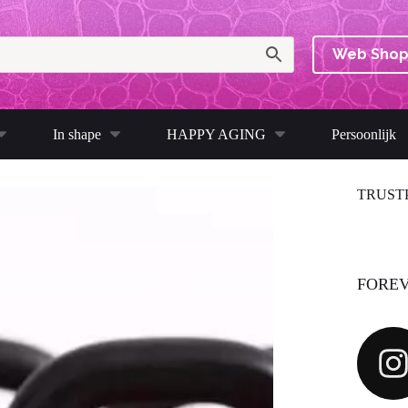
Web Sho
In shape
HAPPY AGING
Persoonlijk
TRUST
FOREV