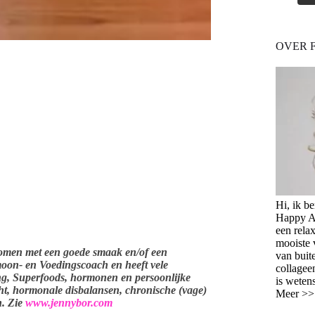
OVER 
Hi, ik b
Happy Ag
een relax
mooiste 
women met een goede smaak en/of een
van buit
moon- en Voedingscoach en heeft vele
collagee
ng, Superfoods, hormonen en persoonlijke
is weten
ht, hormonale disbalansen, chronische (vage)
Meer >
n. Zie
www.jennybor.com