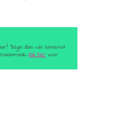
aar? Begin dan van binnenuit
geenaanmaak.
Klik hier
voor