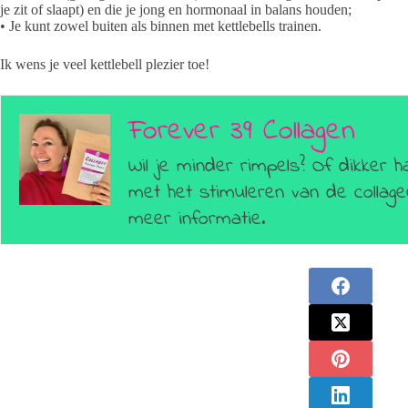
je zit of slaapt) en die je jong en hormonaal in balans houden;
• Je kunt zowel buiten als binnen met kettlebells trainen.
Ik wens je veel kettlebell plezier toe!
Forever 39 Collagen
Wil je minder rimpels? Of dikker h
met het stimuleren van de colla
meer informatie.