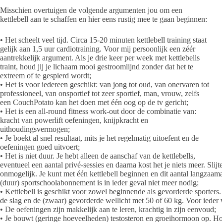
Misschien overtuigen de volgende argumenten jou om een
kettlebell aan te schaffen en hier eens rustig mee te gaan beginnen:
• Het scheelt veel tijd. Circa 15-20 minuten kettlebell training staat
gelijk aan 1,5 uur cardiotraining. Voor mij persoonlijk een zéér
aantrekkelijk argument. Als je drie keer per week met kettlebells
traint, houd jij je lichaam mooi gestroomlijnd zonder dat het te
extreem of te gespierd wordt;
• Het is voor iedereen geschikt: van jong tot oud, van onervaren tot
professioneel, van onsportief tot zeer sportief, man, vrouw, zelfs
een CouchPotato kan het doen met één oog op de tv gericht;
• Het is een all-round fitness work-out door de combinatie van:
kracht van powerlift oefeningen, knijpkracht en
uithoudingsvermogen;
• Je boekt al snel resultaat, mits je het regelmatig uitoefent en de
oefeningen goed uitvoert;
• Het is niet duur. Je hebt alleen de aanschaf van de kettlebells,
eventueel een aantal privé-sessies en daarna kost het je niets meer. Slij
onmogelijk. Je kunt met één kettlebell beginnen en dit aantal langzaam
(duur) sportschoolabonnement is in ieder geval niet meer nodig;
• Kettlebell is geschikt voor zowel beginnende als gevorderde sporters
de slag en de (zwaar) gevorderde wellicht met 50 of 60 kg. Voor ieder 
• De oefeningen zijn makkelijk aan te leren, krachtig in zijn eenvoud;
• Je bouwt (geringe hoeveelheden) testosteron en groeihormoon op. H