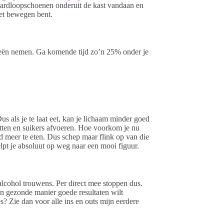
ie hardloopschoenen onderuit de kast vandaan en
het bewegen bent.
rieën nemen. Ga komende tijd zo’n 25% onder je
Dus als je te laat eet, kan je lichaam minder goed
tten en suikers afvoeren. Hoe voorkom je nu
jd meer te eten. Dus schep maar flink op van die
elpt je absoluut op weg naar een mooi figuur.
s alcohol trouwens. Per direct mee stoppen dus.
een gezonde manier goede resultaten wilt
? Zie dan voor alle ins en outs mijn eerdere