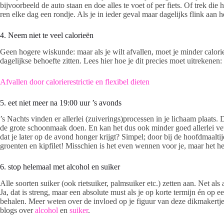
bijvoorbeeld de auto staan en doe alles te voet of per fiets. Of trek d
ren elke dag een rondje. Als je in ieder geval maar dagelijks flink aan 
4. Neem niet te veel calorieën
Geen hogere wiskunde: maar als je wilt afvallen, moet je minder calo
dagelijkse behoefte zitten. Lees hier hoe je dit precies moet uitrekenen:
Afvallen door calorierestrictie en flexibel dieten
5. eet niet meer na 19:00 uur ’s avonds
’s Nachts vinden er allerlei (zuiverings)processen in je lichaam plaats. 
de grote schoonmaak doen. En kan het dus ook minder goed allerlei ve
dat je later op de avond honger krijgt? Simpel; door bij de hoofdmaalti
groenten en kipfilet! Misschien is het even wennen voor je, maar het h
6. stop helemaal met alcohol en suiker
Alle soorten suiker (ook rietsuiker, palmsuiker etc.) zetten aan. Net al
Ja, dat is streng, maar een absolute must als je op korte termijn én op 
behalen. Meer weten over de invloed op je figuur van deze dikmakertjes
blogs over
alcohol
en
suiker
.