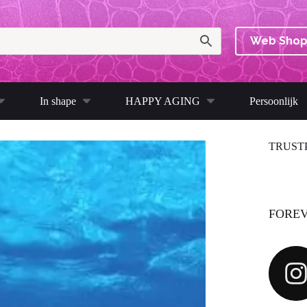
Web Sho
In shape
HAPPY AGING
Persoonlijk
TRUST
FOREV