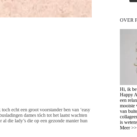
OVER 
Hi, ik b
Happy Ag
een relax
mooiste 
toch echt een groot voorstander ben van ‘easy
van buit
busladingen dames tóch tot het laatst wachten
collagee
r al die lady’s die op een gezonde manier hun
is weten
Meer >