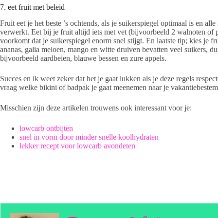
7. eet fruit met beleid
Fruit eet je het beste ’s ochtends, als je suikerspiegel optimaal is en a
verwerkt. Eet bij je fruit altijd iets met vet (bijvoorbeeld 2 walnoten of
voorkomt dat je suikerspiegel enorm snel stijgt. En laatste tip; kies je fr
ananas, galia meloen, mango en witte druiven bevatten veel suikers, dus
bijvoorbeeld aardbeien, blauwe bessen en zure appels.
Succes en ik weet zeker dat het je gaat lukken als je deze regels respec
vraag welke bikini of badpak je gaat meenemen naar je vakantiebeste
Misschien zijn deze artikelen trouwens ook interessant voor je:
lowcarb ontbijten
snel in vorm door minder snelle koolhydraten
lekker recept voor lowcarb avondeten