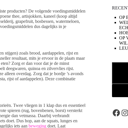
RECEN
 juiste producten? De volgende voedingsmiddelen
oene thee, artisjokken, kaneel (koop altijd
OP 
elderij, grapefruit, bosbessen, watermeloen,
WE
voedingsmiddelen dus dagelijks in je
ECH
HOE
OP 
WIL
LE
en stijgen) zoals brood, aardappelen, rijst en
ller resultaat, mits je ervoor in de plaats maar
 eten? Zorg er dan voor dat je de minst
Zoeken
lt deegwaren, quinoa en zilvervlies rijst.
ze alleen overdag. Zorg dat je bordje ’s avonds
ta, rijst of aardappelen). Deze combinatie
rieën. Twee vliegen in 1 klap dus en essentieel
 grote spieren (rug, bovenbenen, borst) versterkt
Face
In
nergie dan vetmassa. Daarbij verbrandt
iets doet. Dus hop, aan de squats, lunges en
agelijks iets aan
beweging
doet. Laat