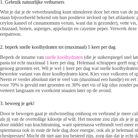
1. Gebruik natuurlijke vetburners
Wist je dat je de vetverbranding kunt stimuleren door het eten van de
staan bijvoorbeeld bekend om hun positieve invloed op het afslanken: gr
ceylon kaneel of cinnamomum verum, want dat is gezonder), vette vis, s
chiazaad, bonen, asperges, appelazijn en cayenne peper. Verwerk deze 
eetpatroon.
2. beperk snelle koolhydraten tot (maximaal) 1 keer per dag
Beperk de inname van
snelle koolhydraten
(die je suikerspiegel snel lat
pasta tot echt maximaal 1 keer per dag. Helemaal schrappen geeft nog sne
genoeg groenten eet. Wil je wel 1 keer per dag wat snelle koolhydraten
bewerkte variant van deze koolhydraten kiest. Kies voor volkoren of spe
Neem er verder absoluut niet te veel van (maximaal een handje) en eet 
voor 70% is gevuld met groenten en 30% met vis of kip (dus zonder pas
verteert langzaam en voorkomt snaaien later op de avond.
3. beweeg je gek!
Door te bewegen gaat je stofwisseling omhoog en verbrand je meer calo
als jij van de overtollige kilootje af wilt. Het mooiste zou zijn als je je
door middel van krachttraining, want spiermassa verbrandt veel meer e
spiermassa ook in ruste de hele dag door energie, ook als je helemaal n
chestpresses! Mocht dit niet aan jou besteed zijn, zorg dan dat je echt d