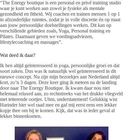
“The Energy boutique is een personal en privé training studio
waar je kunt werken aan zowel je fysieke als mentale
gezondheid en fitheid. Wij coachen en trainen mensen 1 op 1
in afzonderlijke ruimtes, zodat je in volle discretie én op maat
aan jouw persoonlijke doelstellingen werken. Dit kan op
verschillende gebieden zoals, Yoga, Personal training en
Pilates. Daarnaast geven we voedingsadviezen,
lifestylecoaching en massages”.
Wat deed ik daar?
Ik ben altijd geïnteresseerd in yoga, persoonlijke groei en dat
soort zaken. Dus was ik natuurlijk wel geïnteresseerd in dit
nieuwe concept. Nu zijn mijn bezoekjes aan Nederland altijd
kort, zo’n 3 dagen. Deze keer ging ik meteen na de landing
door naar The Energy Boutique. Ik kwam daar nou niet
helemaal relaxed aan, zo rechtstreeks van het drukke vliegveld
met tetterende oortjes. Uhm, understatement! Gelukkig wist
Harinder hier wel raad mee en gaf mij eerst eens een lekker
kopje thee om bij te komen. Kijk, dat was in ieder geval al
lekker binnenkomen.