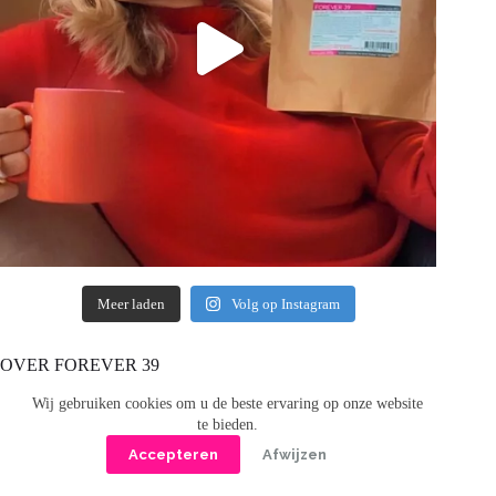
Meer laden
Volg op Instagram
OVER FOREVER 39
Wij gebruiken cookies om u de beste ervaring op onze website
Hi, ik
te bieden.
ben
Accepteren
Afwijzen
Mo, de
opricht