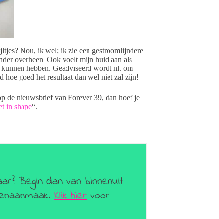
ijltjes? Nou, ik wel; ik zie een gestroomlijndere
inder overheen. Ook voelt mijn huid aan als
zou kunnen hebben. Geadviseerd wordt nl. om
hoe goed het resultaat dan wel niet zal zijn!
 op de nieuwsbrief van Forever 39, dan hoef je
et in shape
“.
aar? Begin dan van binnenuit
geenaanmaak.
Klik hier
voor