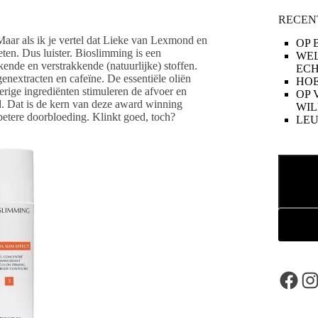
RECEN
Maar als ik je vertel dat Lieke van Lexmond en
OP 
ten. Dus luister. Bioslimming is een
WE
nde en verstrakkende (natuurlijke) stoffen.
ECH
genextracten en cafeïne. De essentiële oliën
HOE
erige ingrediënten stimuleren de afvoer en
OP 
d. Dat is de kern van deze award winning
WIL
 betere doorbloeding. Klinkt goed, toch?
LE
Zoeken
Face
In