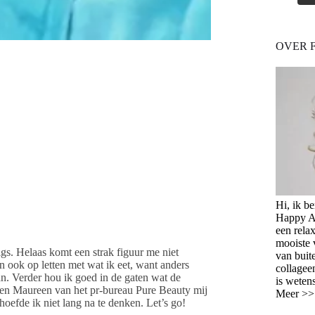
OVER 
Hi, ik b
Happy Ag
een relax
mooiste 
htigs. Helaas komt een strak figuur me niet
van buit
n ook op letten met wat ik eet, want anders
collagee
an. Verder hou ik goed in de gaten wat de
is weten
oen Maureen van het pr-bureau Pure Beauty mij
Meer >
oefde ik niet lang na te denken. Let’s go!