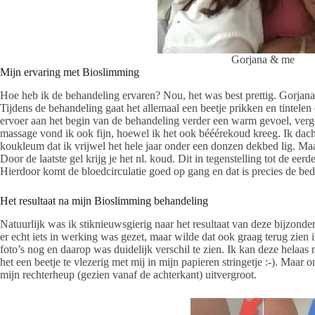
Gorjana & me
Mijn ervaring met Bioslimming
Hoe heb ik de behandeling ervaren? Nou, het was best prettig. Gorjana
Tijdens de behandeling gaat het allemaal een beetje prikken en tintelen
ervoer aan het begin van de behandeling verder een warm gevoel, verg
massage vond ik ook fijn, hoewel ik het ook bééérekoud kreeg. Ik dacht
koukleum dat ik vrijwel het hele jaar onder een donzen dekbed lig. Maa
Door de laatste gel krijg je het nl. koud. Dit in tegenstelling tot de eer
Hierdoor komt de bloedcirculatie goed op gang en dat is precies de bed
Het resultaat na mijn Bioslimming behandeling
Natuurlijk was ik stiknieuwsgierig naar het resultaat van deze bijzond
er echt iets in werking was gezet, maar wilde dat ook graag terug zien
foto’s nog en daarop was duidelijk verschil te zien. Ik kan deze helaas 
het een beetje te vlezerig met mij in mijn papieren stringetje :-). Maar 
mijn rechterheup (gezien vanaf de achterkant) uitvergroot.