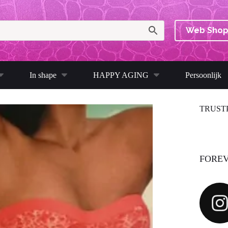
Web Sho
In shape
HAPPY AGING
Persoonlijk
TRUST
FOREV