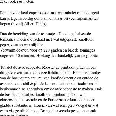
zeker ook rauw eten.
Een tip voor keukenprinsessen met wat minder tijd: courgetti
kan je tegenwoordig ook kant en klaar bij veel supermarkten
kopen (b.v bij Albert Heijn).
Dan de bereiding van de tomaatjes. Doe de gehalveerde
tomaatjes in een ovenschaal met wat uitgeperste knoflook,
peper, zout en wat olijfolie.
Verwarm de oven voor op 220 graden en bak de tomaatjes
ongeveer 10 minuten. Hoelang is afhankelijk van de grootte.
Tot slot de avocadopesto. Rooster de pijnboompitten in een
droge koekenpan totdat deze lichtbruin zijn. Haal alle blaadjes
van de basilicumplant. Pel een knoflookteentje en ontdoe de
avocado van schil & pit.
Je kan een hakmolen, staafmixer of
keukenmachine gebruiken om de avocadopesto te maken.
Hak
de basilicumblaadjes, knoflook, pijnboompitten, wat
citroensap, de avocado en de Parmezaanse kaas tot het een
gladde substantie is. Hou je van wat romiger? Voeg dan wat
extra vierge olijfolie toe. Breng de avocado pesto op smaak
met zout & peper.