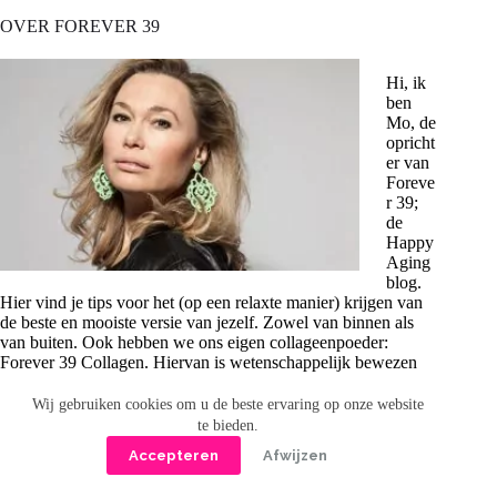
OVER FOREVER 39
Hi, ik
ben
Mo, de
opricht
er van
Foreve
r 39;
de
Happy
Aging
blog.
Hier vind je tips voor het (op een relaxte manier) krijgen van
de beste en mooiste versie van jezelf. Zowel van binnen als
van buiten. Ook hebben we ons eigen collageenpoeder:
Forever 39 Collagen. Hiervan is wetenschappelijk bewezen
dat het echt werkt! Meer >>
Wij gebruiken cookies om u de beste ervaring op onze website
RECENT GEPUBLICEERD
te bieden.
Accepteren
Afwijzen
OP BEZOEK BIJ DE ELZENKLINIEK
WELK COLLAGEENPOEDER WERKT ECHT?