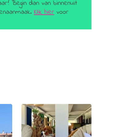
aar? Begin dan van binnenuit
geenaanmaak.
Klik hier
voor