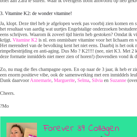
brief aan Zara te sturen. Waar ik overigens nooit antwoord op heb ge
3. Vitamine K2: de wonder vitamine!
Ja, klopt. Deze titel heb je afgelopen week pas voorbij zien komen en staa
het resultaat van aardig wat uurtjes Engelstalige onderzoeken bestuder
eens schrijven. Waarom ik zoveel tijd hierin heb gestoken? Omdat ik v
krijgt.
Vitamine K2
is nl. een onmisbare vitamine voor het lichaam en 
Het merendeel van de bevolking kent het niet eens. Daarbij is het ook no
rimpelbestrijding en anti-aging. Dus Mo ? K2!!!! (nee, niet K3. Met 2 k
deze formatie inmiddels niet meer zien of horen!) (bovendien vond ik de 
Zo, nu mag die fles champagne open. En op naar de 3 jaar, ik heb er zin i
een enorm positieve vibe, ook de samenwerking met een inmiddels leuk
Dank daarvoor
Annemarie
,
Marguerite
,
Selma
,
Silvia
en
Suzanne
(over
Cheers.
?Mo
Forever 39 Collagen