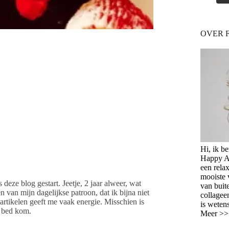
OVER 
Hi, ik b
Happy Ag
een relax
mooiste 
s deze blog gestart. Jeetje, 2 jaar alweer, wat
van buit
n van mijn dagelijkse patroon, dat ik bijna niet
collagee
rtikelen geeft me vaak energie. Misschien is
is weten
t bed kom.
Meer >