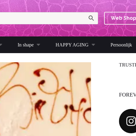
Web Sho
In shape
HAPPY AGING
Persoonlijk
TRUST
FOREV