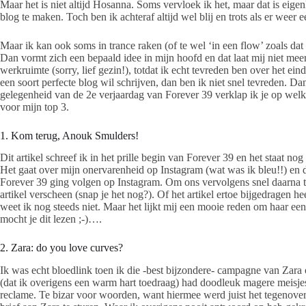
Maar het is niet altijd Hosanna. Soms vervloek ik het, maar dat is eigen
blog te maken. Toch ben ik achteraf altijd wel blij en trots als er weer e
Maar ik kan ook soms in trance raken (of te wel ‘in een flow’ zoals dat 
Dan vormt zich een bepaald idee in mijn hoofd en dat laat mij niet mee
werkruimte (sorry, lief gezin!), totdat ik echt tevreden ben over het eind
een soort perfecte blog wil schrijven, dan ben ik niet snel tevreden
gelegenheid van de 2e verjaardag van Forever 39 verklap ik je op welke
voor mijn top 3.
1. Kom terug, Anouk Smulders!
Dit artikel schreef ik in het prille begin van Forever 39 en het staat nog
Het gaat over mijn onervarenheid op Instagram (wat was ik bleu!!) en
Forever 39 ging volgen op Instagram. Om ons vervolgens snel daarna t
artikel verscheen (snap je het nog?). Of het artikel ertoe bijgedragen 
weet ik nog steeds niet. Maar het lijkt mij een mooie reden om haar ee
mocht je dit lezen ;-)….
2. Zara: do you love curves?
Ik was echt bloedlink toen ik die -best bijzondere- campagne van Zara
(dat ik overigens een warm hart toedraag) had doodleuk magere meisje
reclame. Te bizar voor woorden, want hiermee werd juist het tegenov