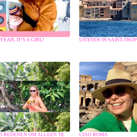
YEAH, IT’S A GIRL!
UITETEN IN SAINT-TRO
5 REDENEN OM ALLEEN TE
CIAO ROMA