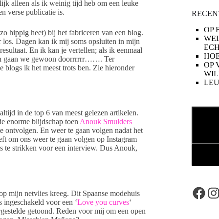
lijk alleen als ik weinig tijd heb om een leuke
en verse publicatie is.
RECEN
OP 
zo hippig heet) bij het fabriceren van een blog.
WE
r los. Dagen kan ik mij soms opsluiten in mijn
ECH
resultaat. En ik kan je vertellen; als ik eenmaal
HOE
. Dan gaan we gewoon doorrrrrr……. Ter
OP 
 blogs ik het meest trots ben. Zie hieronder
WIL
LE
Zoeken
 altijd in de top 6 van meest gelezen artikelen.
 de enorme blijdschap toen
Anouk Smulders
e ontvolgen. En weer te gaan volgen nadat het
heeft om ons weer te gaan volgen op Instagram
ns te strikken voor een interview. Dus Anouk,
Face
In
 op mijn netvlies kreeg. Dit Spaanse modehuis
s ingeschakeld voor een ‘
Love you curves
‘
ergestelde getoond. Reden voor mij om een open