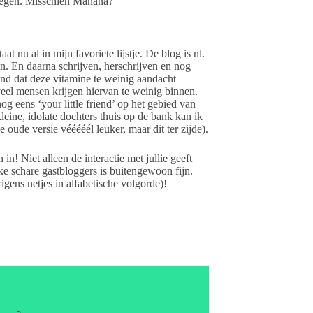
kregen. Misschien Mañana?
t nu al in mijn favoriete lijstje. De blog is nl.
en. En daarna schrijven, herschrijven en nog
ind dat deze vitamine te weinig aandacht
veel mensen krijgen hiervan te weinig binnen.
g eens ‘your little friend’ op het gebied van
leine, idolate dochters thuis op de bank kan ik
oude versie vééééél leuker, maar dit ter zijde).
n! Niet alleen de interactie met jullie geeft
e schare gastbloggers is buitengewoon fijn.
igens netjes in alfabetische volgorde)!