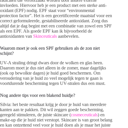
radicalen die veroorzaakt worden door andere externe
invloeden. Hiervoor heb je een product met een sterke anti-
oxidant (EPF) nodig. EPF staat voor “environmental
protection factor”. Het is een gecertificeerde maatstaf voor een
correct geformuleerde, gestabiliseerde antioxidant. Zorg dus
altijd dat je dag begint met een combinatie van zowel een SPF
als een EPF. Als goede EPF kan ik bijvoorbeeld de
antioxidanten van
Skinceuticals
aanbevelen.
Waarom moet je ook een SPF gebruiken als de zon niet
schijnt?
UV-A straling dringt dwars door de wolken en glas heen.
Daarom moet je dus niet alleen in de zomer, maar dagelijks
(ook op bewolkte dagen) je huid goed beschermen. Om
veroudering van je huid zo veel mogelijk tegen te gaan is
voortdurende bescherming tegen UV-stralen dus een must.
Nog andere tips voor een blakend huidje?
Silvia: het beste resultaat krijg je door je huid van meerdere
kanten aan te pakken. Dit wil zeggen goede bescherming,
geregeld stimuleren, de juiste skincare (
cosmeceuticals
) en
make-up die je huid niet verstopt. Skincare is van groot belang
en kan ontzettend veel voor je huid doen als je maar het juiste