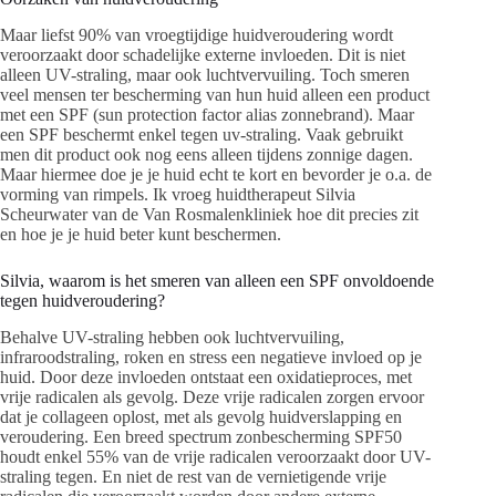
Maar liefst 90% van vroegtijdige huidveroudering wordt
veroorzaakt door schadelijke externe invloeden. Dit is niet
alleen UV-straling, maar ook luchtvervuiling. Toch smeren
veel mensen ter bescherming van hun huid alleen een product
met een SPF (sun protection factor alias zonnebrand). Maar
een SPF beschermt enkel tegen uv-straling. Vaak gebruikt
men dit product ook nog eens alleen tijdens zonnige dagen.
Maar hiermee doe je je huid echt te kort en bevorder je o.a. de
vorming van rimpels. Ik vroeg huidtherapeut Silvia
Scheurwater van de Van Rosmalenkliniek hoe dit precies zit
en hoe je je huid beter kunt beschermen.
Silvia, waarom is het smeren van alleen een SPF onvoldoende
tegen huidveroudering?
Behalve UV-straling hebben ook luchtvervuiling,
infraroodstraling, roken en stress een negatieve invloed op je
huid. Door deze invloeden ontstaat een oxidatieproces, met
vrije radicalen als gevolg. Deze vrije radicalen zorgen ervoor
dat je collageen oplost, met als gevolg huidverslapping en
veroudering. Een breed spectrum zonbescherming SPF50
houdt enkel 55% van de vrije radicalen veroorzaakt door UV-
straling tegen. En niet de rest van de vernietigende vrije