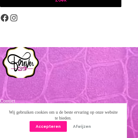
Facebook
Instagram
Contact
info@forever39.nl
Wij gebruiken cookies om u de beste ervaring op onze website
te bieden.
Accepteren
Afwijzen
INFORMATIE