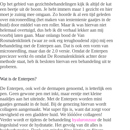
Op het gebied van gezichtsbehandelingen kijk ik altijd de kat
een beetje uit de boom. Je hebt immers maar 1 gezicht en hier
moet je zuinig mee omgaan. Zo hoorde ik al een tijd geleden
over microneedling (het maken van ieniemienie gaatjes in de
huid) door middel van een roller. Maar ik was hiervan niet
helemaal overtuigd, dus heb ik dit verhaal lekker aan mij
voorbij laten gaan. Maar onlangs bood de Van
Rosmalenkliniek (waar ze ook erg terughoudend zijn) mij een
behandeling met de Enterpen aan. Dat is ook een vorm van
microneedling, maar dan de 2.0 versie. Omdat de Enterpen
preciezer werkt én omdat De Rosmalenkliniek achter deze
methode staat, heb ik besloten hiervan een behandeling uit te
proberen.
Wat is de Enterpen?
De Enterpen, ook wel de dermapen genoemd, is letterlijk een
pen. Geen gewone pen met inkt, maar eentje met kleine
naaldjes aan het uiteinde. Met de Enterpen worden mini
gaatjes gemaakt in de huid. Bij de genezing hiervan wordt
collageen aangemaakt. Wat super fijn is, want dat zorgt voor
stevigheid en een gladdere huid. We lóóóóve collageen!
Verder wordt er tijdens de behandeling
hyaluronzuur
de huid
ingesluisd voor de hydratatie. Het gevolg van dit alles is