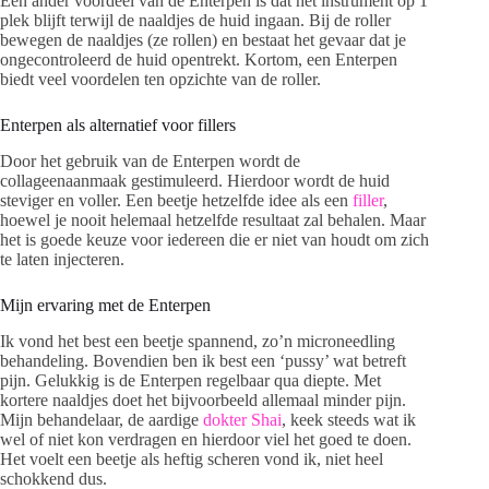
Een ander voordeel van de Enterpen is dat het instrument op 1
plek blijft terwijl de naaldjes de huid ingaan. Bij de roller
bewegen de naaldjes (ze rollen) en bestaat het gevaar dat je
ongecontroleerd de huid opentrekt. Kortom, een Enterpen
biedt veel voordelen ten opzichte van de roller.
Enterpen als alternatief voor fillers
Door het gebruik van de Enterpen wordt de
collageenaanmaak gestimuleerd. Hierdoor wordt de huid
steviger en voller. Een beetje hetzelfde idee als een
filler
,
hoewel je nooit helemaal hetzelfde resultaat zal behalen. Maar
het is goede keuze voor iedereen die er niet van houdt om zich
te laten injecteren.
Mijn ervaring met de Enterpen
Ik vond het best een beetje spannend, zo’n microneedling
behandeling. Bovendien ben ik best een ‘pussy’ wat betreft
pijn. Gelukkig is de Enterpen regelbaar qua diepte. Met
kortere naaldjes doet het bijvoorbeeld allemaal minder pijn.
Mijn behandelaar, de aardige
dokter Shai
, keek steeds wat ik
wel of niet kon verdragen en hierdoor viel het goed te doen.
Het voelt een beetje als heftig scheren vond ik, niet heel
schokkend dus.